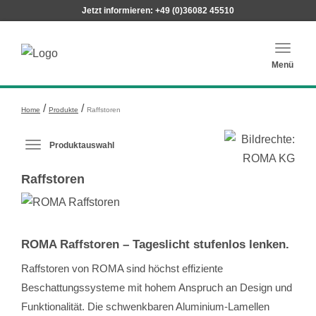
Jetzt informieren:
+49 (0)36082 45510
Haupt
Menü
/
/
Home
Produkte
Raffstoren
Produktauswahl
Produktauswahl-Menü ausklappen
Raffstoren
ROMA Raffstoren – Tageslicht stufenlos lenken.
Raffstoren von ROMA sind höchst effiziente
Beschattungssysteme mit hohem Anspruch an Design und
Funktionalität. Die schwenkbaren Aluminium-Lamellen