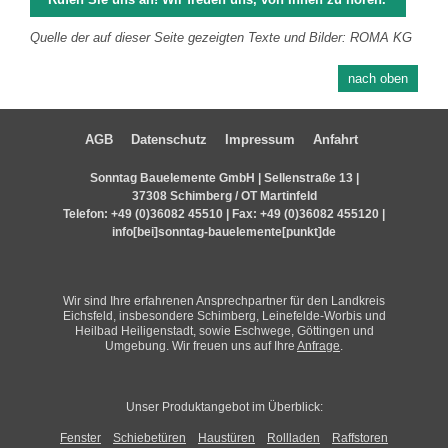
Quelle der auf dieser Seite gezeigten Texte und Bilder: ROMA KG
nach oben
AGB
Datenschutz
Impressum
Anfahrt
Sonntag Bauelemente GmbH | Sellenstraße 13 |
37308 Schimberg / OT Martinfeld
Telefon:
+49 (0)36082 45510
| Fax: +49 (0)36082 455120 |
info[bei]sonntag-bauelemente[punkt]de
Wir sind Ihre erfahrenen Ansprechpartner für den Landkreis
Eichsfeld, insbesondere Schimberg, Leinefelde-Worbis und
Heilbad Heiligenstadt, sowie Eschwege, Göttingen und
Umgebung. Wir freuen uns auf Ihre
Anfrage
.
Unser Produktangebot im Überblick:
Fenster
Schiebetüren
Haustüren
Rollladen
Raffstoren