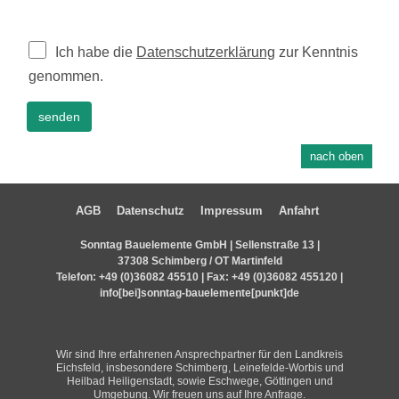
Ich habe die
Datenschutzerklärung
zur Kenntnis
genommen.
senden
nach oben
AGB
Datenschutz
Impressum
Anfahrt
Sonntag Bauelemente GmbH | Sellenstraße 13 |
37308 Schimberg / OT Martinfeld
Telefon:
+49 (0)36082 45510
| Fax: +49 (0)36082 455120 |
info[bei]sonntag-bauelemente[punkt]de
Wir sind Ihre erfahrenen Ansprechpartner für den Landkreis
Eichsfeld, insbesondere Schimberg, Leinefelde-Worbis und
Heilbad Heiligenstadt, sowie Eschwege, Göttingen und
Umgebung. Wir freuen uns auf Ihre
Anfrage
.